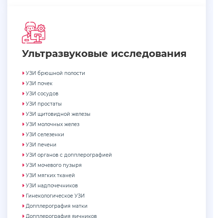
Ультразвуковые исследования
УЗИ брюшной полости
УЗИ почек
УЗИ сосудов
УЗИ простаты
УЗИ щитовидной железы
УЗИ молочных желез
УЗИ селезенки
УЗИ печени
УЗИ органов с допплерографией
УЗИ мочевого пузыря
УЗИ мягких тканей
УЗИ надпочечников
Гинекологическое УЗИ
Допплерография матки
Допплерография яичников